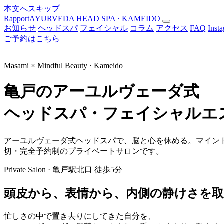
本文へスキップ
Rapport
AYURVEDA HEAD SPA · KAMEIDO
お知らせ
ヘッドスパ
フェイシャル
コラム
アクセス
FAQ
Inst
ご予約はこちら
Masami × Mindful Beauty · Kameido
亀戸のアーユルヴェーダ式
ヘッドスパ・フェイシャルエ
アーユルヴェーダ式ヘッドスパで、脳と心を休める。マインド
切・完全予約制のプライベートサロンです。
Private Salon · 亀戸駅北口 徒歩5分
頭皮から、表情から、
内側の静けさを取
忙しさの中で置き去りにしてきた自分を、