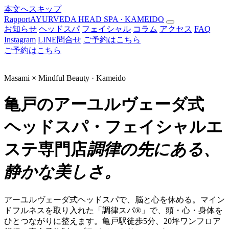
本文へスキップ
Rapport
AYURVEDA HEAD SPA · KAMEIDO
お知らせ
ヘッドスパ
フェイシャル
コラム
アクセス
FAQ
Instagram
LINE問合せ
ご予約はこちら
ご予約はこちら
Masami × Mindful Beauty · Kameido
亀戸のアーユルヴェーダ式
ヘッドスパ・フェイシャルエ
ステ専門店
調律の先にある、
静かな美しさ。
アーユルヴェーダ式ヘッドスパで、脳と心を休める。マイン
ドフルネスを取り入れた「調律スパ®」で、頭・心・身体を
ひとつながりに整えます。亀戸駅徒歩5分、20坪ワンフロア