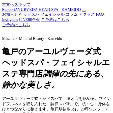
本文へスキップ
Rapport
AYURVEDA HEAD SPA · KAMEIDO
お知らせ
ヘッドスパ
フェイシャル
コラム
アクセス
FAQ
Instagram
LINE問合せ
ご予約はこちら
ご予約はこちら
Masami × Mindful Beauty · Kameido
亀戸のアーユルヴェーダ式
ヘッドスパ・フェイシャルエ
ステ専門店
調律の先にある、
静かな美しさ。
アーユルヴェーダ式ヘッドスパで、脳と心を休める。マイン
ドフルネスを取り入れた「調律スパ®」で、頭・心・身体を
ひとつながりに整えます。亀戸駅徒歩5分、20坪ワンフロア